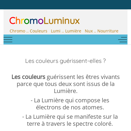
C
h
r
o
m
o
Luminux
Chromo .. Couleurs Lumi .. Lumière Nux .. Nourriture
Mobile Menu Toggle
Off-
Les couleurs guérissent-elles ?
Les couleurs
guérissent les êtres vivants
parce que tous deux sont issus de la
Lumière.
- La Lumière qui compose les
électrons de nos atomes.
- La Lumière qui se manifeste sur la
terre à travers le spectre coloré.