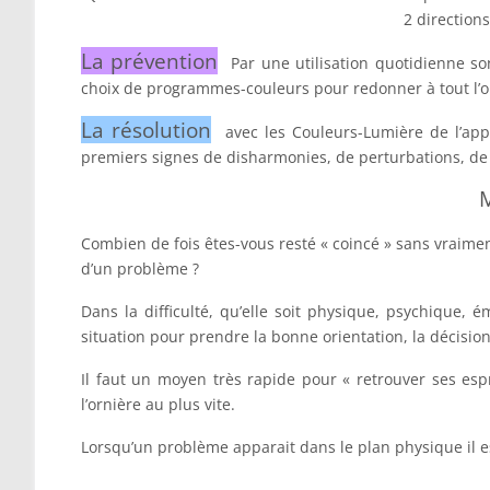
2 directions
La prévention
Par une utilisation quotidienne s
choix de programmes-couleurs pour redonner à tout l’o
La résolution
avec les Couleurs-Lumière de l’app
premiers signes de disharmonies, de perturbations, de t
M
Combien de fois êtes-vous resté « coincé » sans vraime
d’un problème ?
Dans la difficulté, qu’elle soit physique, psychique, é
situation pour prendre la bonne orientation, la décision j
Il faut un moyen très rapide pour « retrouver ses esp
l’ornière au plus vite.
Lorsqu’un problème apparait dans le plan physique il est