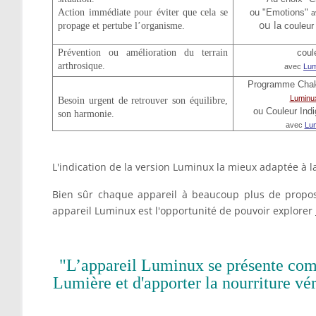
Action immédiate pour éviter que cela se
ou "Emotions"
a
ou l
propage et pertube l’organisme.
a couleu
Prévention ou amélioration du terrain
coul
arthrosique.
avec
Lu
Programme Chak
Luminux
Besoin urgent de retrouver son équilibre,
ou Couleur Ind
son harmonie.
avec
Lum
L'indication de la version Luminux la mieux adaptée à la
Bien sûr chaque appareil à beaucoup plus de proposit
appareil Luminux est l'opportunité de pouvoir explorer
"L’appareil Luminux se présente comme
Lumière et d'apporter la nourriture vér