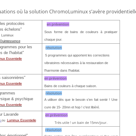
tuations où la solution ChromoLuminux s’avère providentielle
les protocoles
en prévention
les échelons"
Sous forme de bains de couleurs à pratiquer
 Luminux
chaque jour.
Quintessence
programmes pour les
résolution
 de l'habitat"
5 programmes qui apportent les corrections
nux Essentielle
vibratoires nécessaires à la restauration de
l'harmonie dans l'habitat.
 saisonnières"
en prévention
nux Essentielle
Bains de couleurs à chaque saison.
grammes
résolution
ysique & psychique
A utiliser dès que le besoin s'en fait sentir ! Une
nux Essentielle
cure de 15- 20mn et hop ! c'est libéré.
ur Lavande
en prévention
e
ou
Luminux Essentielle
Très utile ! un bain de 15mn/jour.
résolution
hoc émotionnel"