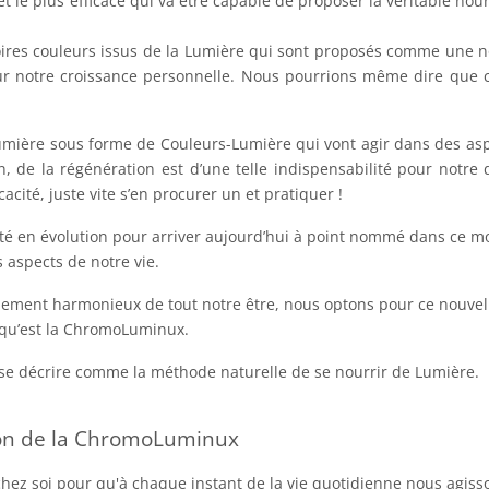
 le plus efficace qui va être capable de proposer la véritable nour
.
res couleurs issus de la Lumière qui sont proposés comme une n
our notre croissance personnelle. Nous pourrions même dire que 
umière sous forme de Couleurs-Lumière qui vont agir dans des asp
on, de la régénération est d’une telle indispensabilité pour notre 
acité, juste vite s’en procurer un et pratiquer !
 été en évolution pour arriver aujourd’hui à point nommé dans ce 
s aspects de notre vie.
pement harmonieux de tout notre être, nous optons pour ce nouvel
 qu’est la ChromoLuminux.
 décrire comme la méthode naturelle de se nourrir de Lumière.
ion de la ChromoLuminux
 chez soi pour qu'à chaque instant de la vie quotidienne nous agis