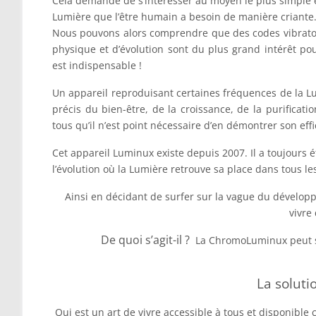
Cela demande de s’intéresser au moyen le plus simple et
Lumière que l’être humain a besoin de manière criante
Nous pouvons alors comprendre que des codes vibratoi
physique et d’évolution sont du plus grand intérêt p
est indispensable !
Un appareil reproduisant certaines fréquences de la L
précis du bien-être, de la croissance, de la purificati
tous qu’il n’est point nécessaire d’en démontrer son effic
Cet appareil Luminux existe depuis 2007. Il a toujours
l’évolution où la Lumière retrouve sa place dans tous le
Ainsi en décidant de surfer sur la vague du dévelop
vivre
De quoi s’agit-il ?
La ChromoLuminux peut se
La solut
Qui est un art de vivre accessible à tous et disponible