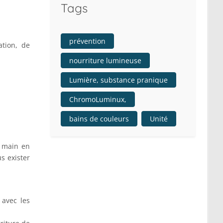
Tags
prévention
ation, de
nourriture lumineuse
Lumière, substance pranique
ChromoLuminux,
bains de couleurs
Unité
n main en
s exister
 avec les