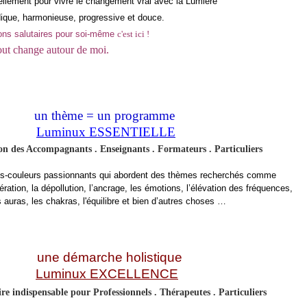
lement pour vivre le changement vrai avec la Lumière
ique, harmonieuse, progressive et douce.
ions salutaires pour soi-même
c'est ici !
tout change autour de moi.
un thème = un programme
Luminux ESSENTIELLE
on des
Accompagnants . Enseignants
.
Formateurs
. Particuliers
-couleurs passionnants qui abordent des thèmes recherchés comme
ération, la dépollution, l’ancrage, les émotions, l’élévation des fréquences,
s auras, les chakras, l'équilibre et bien d’autres choses …
une démarche holistique
Luminux EXCELLENCE
ire indispensable pour
Professionnels . Thérapeutes
. Particuliers