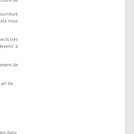
riture de
ourriture
cela nous
ects très
devenir à
moment de
 art de
sons dans