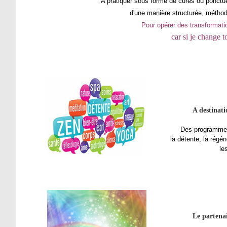
A pratiquer sous forme de cures ou ponctuel
d'une manière structurée, méthod
Pour opérer des transformat
car si je change 
A destinati
Des programmes
la détente, la régén
le
Le partena