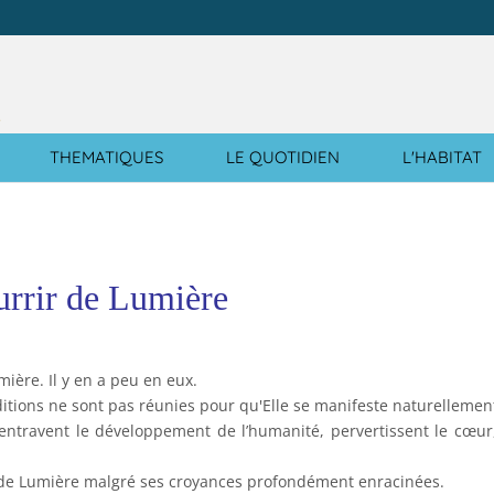
e
THEMATIQUES
LE QUOTIDIEN
L'HABITAT
urrir de Lumière
ière. Il y en a peu en eux.
onditions ne sont pas réunies pour qu'Elle se manifeste naturellemen
 entravent le développement de l’humanité, pervertissent le cœur,
nt de Lumière malgré ses croyances profondément enracinées.