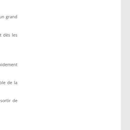
 un grand
t dès les
apidement
ble de la
sortir de