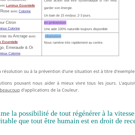
Cette action doit être systématique si l'on veut
vec
Luminux Essentielle
garder son énergie.
r Rose
avec
Colorine
Un bain de 15 mn/jour, 2-3 jours.
eur Citron
en prévention
minux
Colorine
Une aide 100% naturelle toujours disponible
ras ou Ancrage
résolution
avec
 Essentielle
Nous ramène très rapidement au centre.
igo, Emeraude & Or
inux Colorine
 résolution ou à la prévention d'une situation est à titre d'exemple
ions pouvant nous aider à mieux vivre tous les jours. L'aquisi
beaucoup
d'applications de la Couleur.
 la possibilité de tout régénérer à la vitesse
itable que tout être humain est en droit de rec