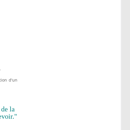
.
tion d'un
 de la
evoir."