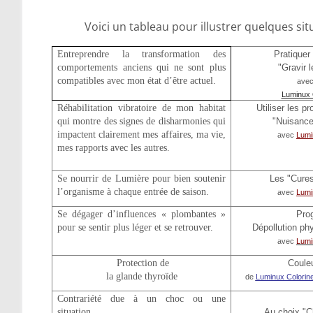
Voici un tableau pour illustrer quelques si
Entreprendre la transformation des
Pratiquer 
comportements anciens qui ne sont plus
"Gravir 
compatibles avec mon état d’être actuel.
avec
Luminux 
Réhabilitation vibratoire de mon habitat
Utiliser les 
qui montre des signes de disharmonies qui
"Nuisances
impactent clairement mes affaires, ma vie,
avec
Lumi
mes rapports avec les autres.
Se nourrir de Lumière pour bien soutenir
Les "Cures
l’organisme à chaque entrée de saison.
avec
Lumi
Se dégager d’influences « plombantes »
Pro
pour se sentir plus léger et se retrouver.
Dépollution ph
avec
Lumi
Protection de
Coule
la glande thyroïde
de
Luminux Colorin
Contrariété due à un choc ou une
situation.
Au choix "C