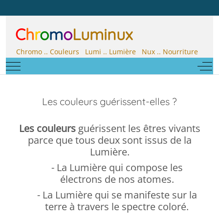
C
h
r
o
m
o
Luminux
Chromo .. Couleurs Lumi .. Lumière Nux .. Nourriture
Mobile Menu Toggle
Off-
Les couleurs guérissent-elles ?
Les couleurs
guérissent les êtres vivants
parce que tous deux sont issus de la
Lumière.
- La Lumière qui compose les
électrons de nos atomes.
- La Lumière qui se manifeste sur la
terre à travers le spectre coloré.