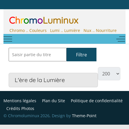
C
h
r
o
m
o
Luminux
Chromo .. Couleurs Lumi .. Lumière Nux .. Nourriture
Mobile Menu Toggle
Off-
Filtre
Effacer
L'ère de la Lumière
Mentions légales
Plan du Site
Politique de confidentialité
Crédits Photos
© Chromoluminux 2026, Design by
Theme-Point