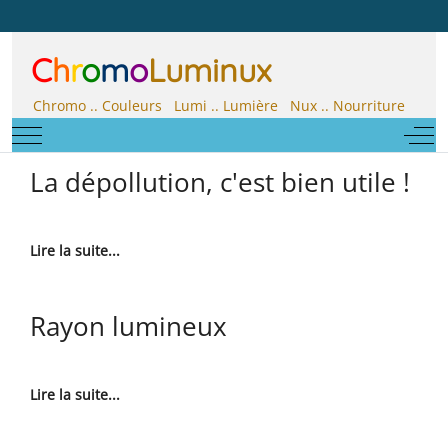
C
h
r
o
m
o
Luminux
Chromo .. Couleurs Lumi .. Lumière Nux .. Nourriture
Mobile Menu Toggle
Off-
La dépollution, c'est bien utile !
Lire la suite...
Rayon lumineux
Lire la suite...