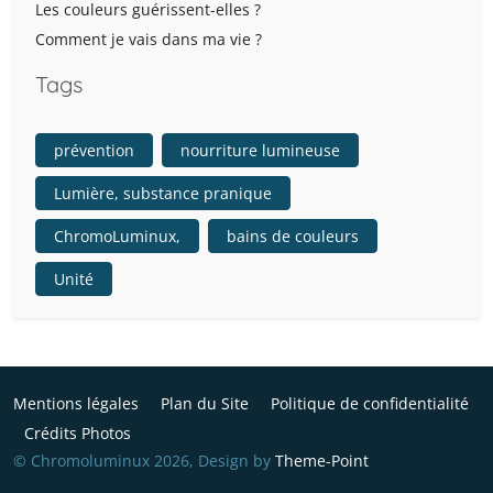
Les couleurs guérissent-elles ?
Comment je vais dans ma vie ?
Tags
prévention
nourriture lumineuse
Lumière, substance pranique
ChromoLuminux,
bains de couleurs
Unité
Mentions légales
Plan du Site
Politique de confidentialité
Crédits Photos
© Chromoluminux 2026, Design by
Theme-Point