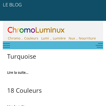
LE BLOG
C
h
r
o
m
o
Luminux
Chromo .. Couleurs Lumi .. Lumière Nux .. Nourriture
Mobile Menu Toggle
Off-
Turquoise
Lire la suite...
18 Couleurs