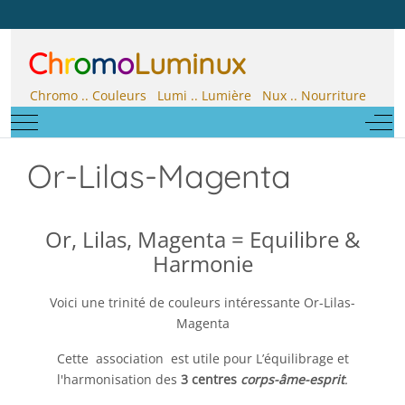
C
h
r
o
m
o
Luminux
Chromo .. Couleurs Lumi .. Lumière Nux .. Nourriture
Mobile Menu Toggle
Off-
Or-Lilas-Magenta
Or, Lilas, Magenta = Equilibre &
Harmonie
Voici une trinité de couleurs intéressante Or-Lilas-
Magenta
Cette association est utile pour L’équilibrage et
l'harmonisation des
3 centres
corps-âme-esprit
.