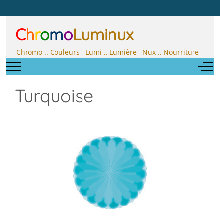
C
h
r
o
m
o
Luminux
Chromo .. Couleurs Lumi .. Lumière Nux .. Nourriture
Mobile Menu Toggle
Off-
Turquoise