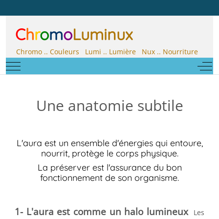
C
h
r
o
m
o
Luminux
Chromo .. Couleurs Lumi .. Lumière Nux .. Nourriture
Mobile Menu Toggle
Off-
Une anatomie subtile
L'aura est un ensemble d'énergies qui entoure,
nourrit, protège le corps physique.
La préserver est l'assurance du bon
fonctionnement de son organisme.
1- L'aura est comme un halo lumineux
Les