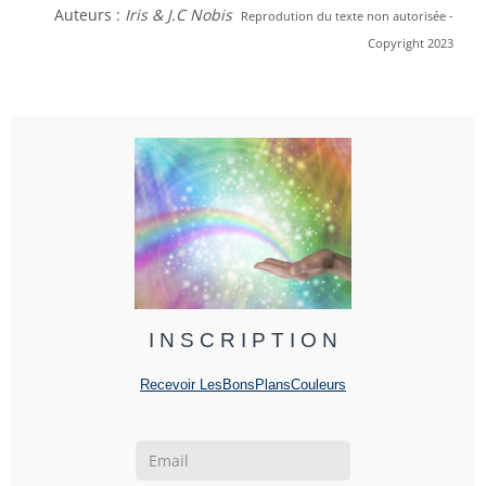
Auteurs :
Iris & J.C Nobis
Reprodution du texte non autorisée -
Copyright 2023
I N S C R I P T I O N
Recevoir LesBonsPlansCouleurs