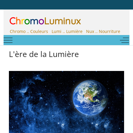
C
h
r
o
m
o
Luminux
Chromo .. Couleurs Lumi .. Lumière Nux .. Nourriture
Mobile Menu Toggle
Off-
L'ère de la Lumière