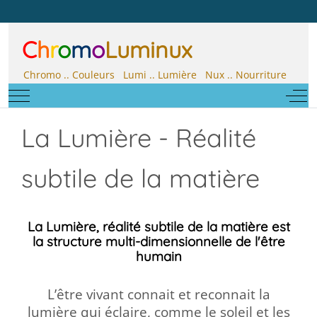
C
h
r
o
m
o
Luminux
Chromo .. Couleurs Lumi .. Lumière Nux .. Nourriture
Mobile Menu Toggle
Off-
La Lumière - Réalité
subtile de la matière
La Lumière, réalité subtile de la matière
est
la
structure multi-dimensionnelle de l'être
humain
L’être vivant connait et reconnait la
lumière qui éclaire, comme le soleil et les