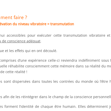
mment faire ?
évation du niveau vibratoire = transmutation
hui accessibles pour exécuter cette transmutation vibratoire e
u de conscience adéquat
.
 et les effets qui en ont découlé.
comprises d’une expérience celle-ci reviendra indéfiniment sous
duelle réhabilite consciemment cette mémoire dans sa réalité du m
e cette réalité !
es sont dispersées dans toutes les contrées du monde où l’être
es afin de les réintégrer dans le champ de la conscience personnell
s forment l’identité de chaque être humain. Elles déterminent 