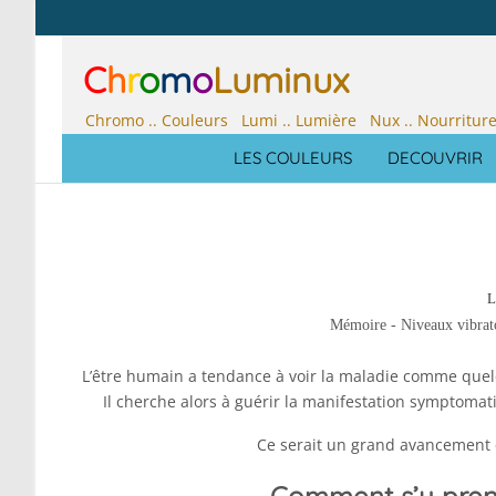
C
h
r
o
m
o
Luminux
Chromo .. Couleurs Lumi .. Lumière Nux .. Nourritur
LES COULEURS
DECOUVRIR
L
Mémoire - Niveaux vibrat
L’être humain a tendance à voir la maladie comme quel
Il cherche alors à guérir la manifestation symptomatiq
Ce serait un grand avancement q