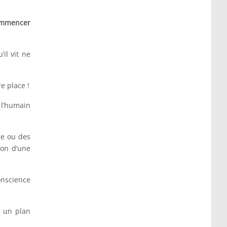
commencer
il vit ne
e place !
 l’humain
ne ou des
ion d’une
onscience
s un plan