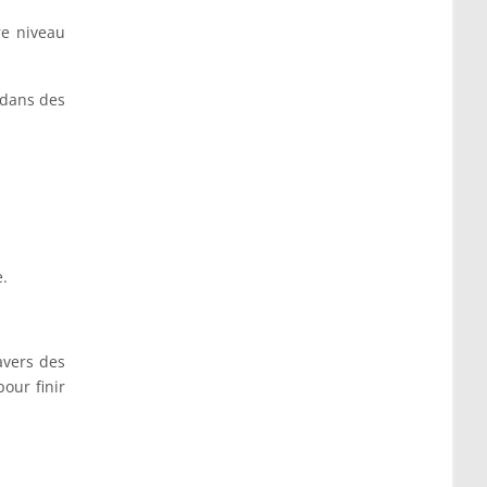
re niveau
 dans des
e.
avers des
our finir