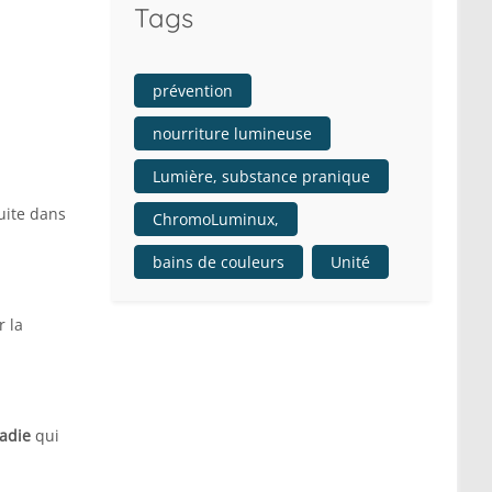
Tags
prévention
nourriture lumineuse
Lumière, substance pranique
uite dans
ChromoLuminux,
bains de couleurs
Unité
r la
adie
qui