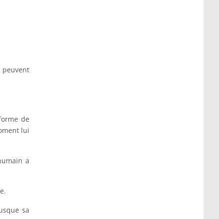
t peuvent
 forme de
oment lui
 humain a
e.
jusque sa