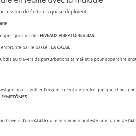
re en réalité avec la maladie
uccession de facteurs qui se déploient.
IRE
.
elopper qui sont des
NIVEAUX VIBRATOIRES BAS
.
 emprunté par le passé :
LA CAUSE
.
btils au travers de perturbations et mal-être pour apparaître ens
ysique pour signifier l'urgence d'entreprendre quelque choes pou
S SYMPTÔMES
.
au travers d’une
cause
qui elle-même manifeste une forme de
mal