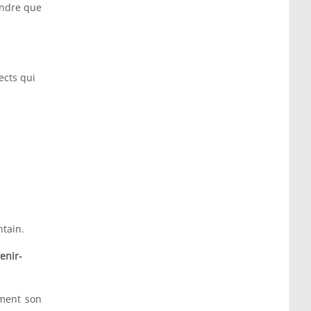
endre que
ects qui
ntain.
enir-
ement son