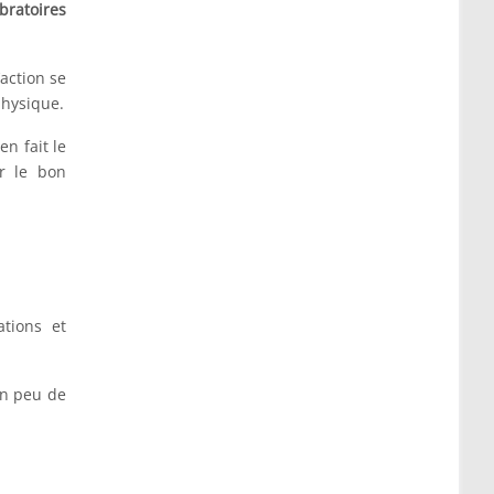
ibratoires
action se
physique.
en fait le
r le bon
tions et
un peu de