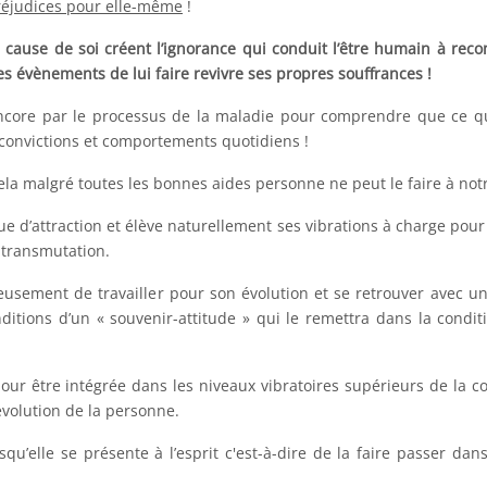
réjudices pour elle-même
!
cause de soi créent l’ignorance qui conduit l’être humain à re
s évènements de lui faire revivre ses propres souffrances !
ncore par le processus de la maladie pour comprendre que ce qu’
 convictions et comportements quotidiens !
a malgré toutes les bonnes aides personne ne peut le faire à notr
e d’attraction et élève naturellement ses vibrations à charge pour
 transmutation.
érieusement de travailler pour son évolution et se retrouver avec u
tions d’un « souvenir-attitude » qui le remettra dans la condit
r être intégrée dans les niveaux vibratoires supérieurs de la c
évolution de la personne.
u’elle se présente à l’esprit c'est-à-dire de la faire passer dan