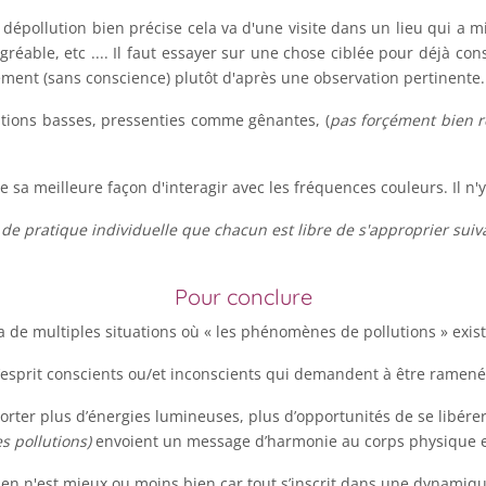
e dépollution bien précise cela va d'une visite dans un lieu qui a mi
able, etc .... Il faut essayer sur une chose ciblée pour déjà const
quement (sans conscience) plutôt d'après une observation pertinente.
ations basses, pressenties comme gênantes, (
pas forçément bien 
sa meilleure façon d'interagir avec les fréquences couleurs. Il n'y
de pratique individuelle que chacun est libre de s'approprier suiva
Pour conclure
y a de multiples situations où « les phénomènes de pollutions » exist
 d’esprit conscients ou/et inconscients qui demandent à être ram
orter plus d’énergies lumineuses, plus d’opportunités de se libére
 pollutions)
envoient un message d’harmonie au corps physique et
n n'est mieux ou moins bien car tout s’inscrit dans une dynamique 