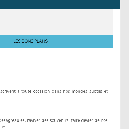
LES BONS PLANS
nscrivent à toute occasion dans nos mondes subtils et
désagréables, raviver des souvenirs, faire dévier de nos
gue.