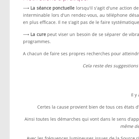
⟶
La séance ponctuelle
lorsqu'il s'agit d'une action d
interminable lors d'un rendez-vous, au téléphone désagré
en plus efficace. Il ne s'agit pas de le faire systémati
⟶
La cure
peut viser un besoin de se séparer de vibr
programmes.
A chacun de faire ses propres recherches pour atteindre 
Cela reste des suggestions 
Il 
Certes la cause provient bien de tous ces états
Ainsi toutes les démarches qui vont dans le sens d’app
même des
Avec les fréquences lumineuses issues de la Source rie