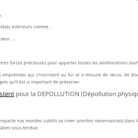
?
s états intérieurs comme :
 cœur, …
autres forces précieuses pour apporter toutes les améliorations sou
t empreintes qui s’inscrivent au fur et à mesure de vécus, de disc
ies qu’il est si important de préserver.
stent
pour la DEPOLLUTION (Dépollution physiqu
 impacte nos mondes subtils va créer une/des résonnance(s) dans l
’alors sous-tendue.