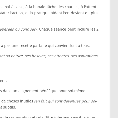
s mal à l'aise, à la banale tâche des courses, à l'attente
ater l'action, et la pratique aidant l'on devient de plus
repérées ou connues
). Chaque séance peut inclure les 2
 a pas une recette parfaite qui conviendrait à tous.
nt sa nature, ses besoins, ses attentes, ses aspirations.
ent.
enés dans un alignement bénéfique pour soi-même.
r de choses inutiles
(en fait qui sont devenues pour soi-
 subtils.
de restauration et cela l’Etre intérieur sensible à ces