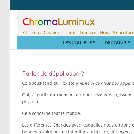
C
h
r
o
m
o
Luminux
Chromo .. Couleurs Lumi .. Lumière Nux .. Nourritur
LES COULEURS
DECOUVRIR
Parler de dépollution ?
Cela sous-tend qu’il existe
(même si ce n'est pas appar
Oui, à partir du moment où nous vivons et agissons d
physique.
Cela concerne tout le monde.
Les différentes énergies avec lesquelles nous entrons e
bonnes résolutions ou intentions, distraire, déranger, c