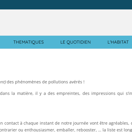
e
THEMATIQUES
LE QUOTIDIEN
L'HABITAT
ent)
des phénomènes de pollutions avérés !
ans la matière, il y a des empreintes, des impressions qui s’i
n contact à chaque instant de notre journée vont être agréables, 
ontrarier ou enthousiasmer, emballer, rebooster, … la liste est lon