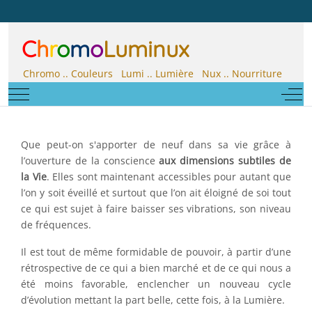
C
h
r
o
m
o
Luminux
Chromo .. Couleurs Lumi .. Lumière Nux .. Nourriture
Mobile Menu Toggle
Off-
Que peut-on s'apporter de neuf dans sa vie grâce à
l’ouverture de la conscience
aux dimensions subtiles de
la Vie
. Elles sont maintenant accessibles pour autant que
l’on y soit éveillé et surtout que l’on ait éloigné de soi tout
ce qui est sujet à faire baisser ses vibrations, son niveau
de fréquences.
Il est tout de même formidable de pouvoir, à partir d’une
rétrospective de ce qui a bien marché et de ce qui nous a
été moins favorable, enclencher un nouveau cycle
d’évolution mettant la part belle, cette fois, à la Lumière.