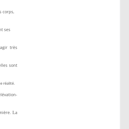
s corps,
nt ses
agir très
elles sont
 réalité.
lévation-
mière.
La