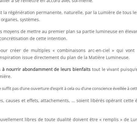
ailler à se remettre en accord avec soi-même.
st la régénération permanente, naturelle, par la Lumière de tous le
organes, systèmes.
s moyens de mettre au premier plan sa partie lumineuse en éleva
concrétisation de cette intention.
ur créer de multiples « combinaisons arc-en-ciel » qui vont 
inspiration issue directement du plan de la Matière Lumineuse.
es
à nourrir abondamment de leurs bienfaits
tout le vivant puisqu’
mière.
uffit pas d’une ouverture d’esprit à cela ou d’une conscience éveillée à cette
, causes et effets, attachements, … soient libérés opérant cette é
ellement libres de toute dualité doivent être « remplis » de Lu