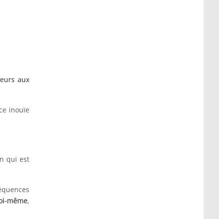
leurs aux
ce inouïe
n qui est
réquences
soi-même
,