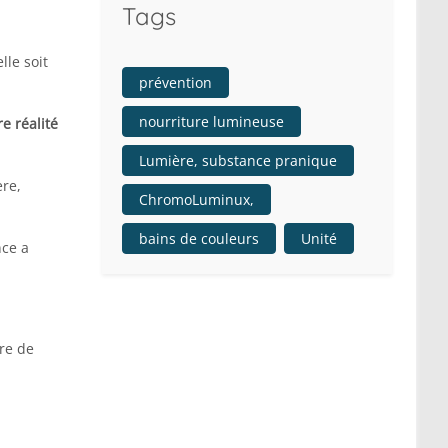
Tags
lle soit
prévention
nourriture lumineuse
re réalité
Lumière, substance pranique
re,
ChromoLuminux,
bains de couleurs
Unité
nce a
ire de