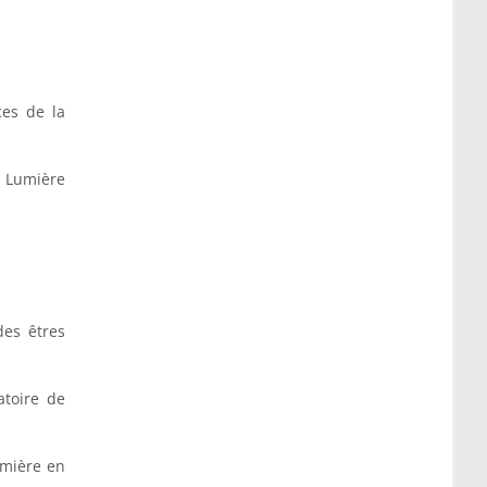
ces de la
a Lumière
des êtres
atoire de
umière en