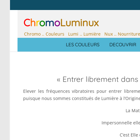
C
h
r
o
m
o
Luminux
Chromo .. Couleurs Lumi .. Lumière Nux .. Nourritur
LES COULEURS
DECOUVRIR
« Entrer librement dans
Elever les fréquences vibratoires pour entrer libre
puisque nous sommes constitués de Lumière à l’Origine
La Mat
Impersonnelle elle 
C’est Elle