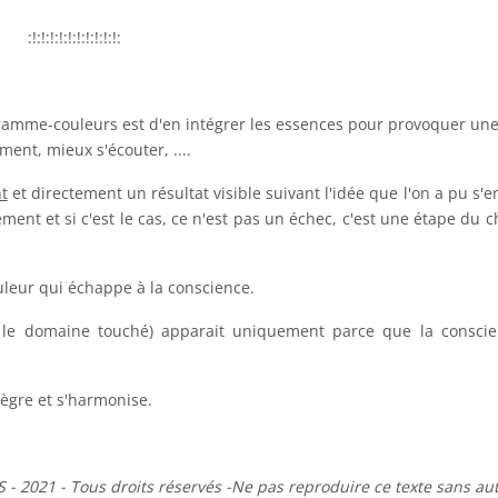
:!:!:!:!:!:!:!:!:!:!:
ramme-couleurs est d'en intégrer les essences pour provoquer un
ent, mieux s'écouter, ....
t
et directement un résultat visible suivant l'idée que l'on a pu s'e
ent et si c'est le cas, ce n'est pas un échec, c'est une étape du 
ouleur qui échappe à la conscience.
le domaine touché) apparait uniquement parce que la conscien
ntègre et s'harmonise.
S - 2021 - Tous droits réservés -Ne pas reproduire ce texte sans au