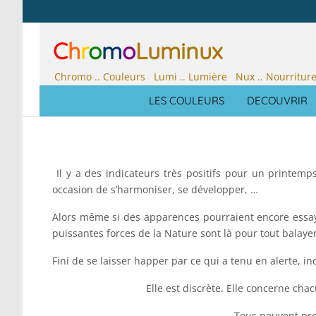
C
h
r
o
m
o
Luminux
Chromo .. Couleurs Lumi .. Lumière Nux .. Nourritur
LES COULEURS
DECOUVRIR
Il y a des indicateurs très positifs pour un printemp
occasion de s’harmoniser, se développer, …
Alors même si des apparences pourraient encore essaye
puissantes forces de la Nature sont là pour tout balayer
Fini de se laisser happer par ce qui a tenu en alerte, inq
Elle est discrète. Elle concerne ch
Tous peuvent prof