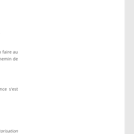
e
n faire au
chemin de
ce s'est
torisation