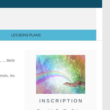
LES BONS PLANS
, … Belle
mois, les
I N S C R I P T I O N