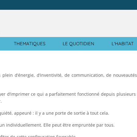
e
THEMATIQUES
LE QUOTIDIEN
L'HABITAT
s plein d’énergie, d’inventivité, de communication, de nouveautés
r d’imprimer ce qui a parfaitement fonctionné depuis plusieurs 
.
uiété, appeuré : il y a une porte de sortie à tout cela.
acun individuellement. Elle peut être empruntée par tous.
iter de cette configuration favorable.