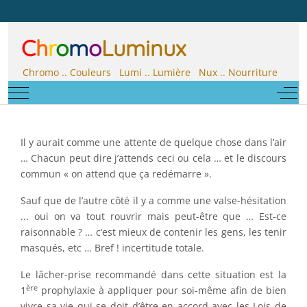
C
h
r
o
m
o
Luminux
Chromo .. Couleurs Lumi .. Lumière Nux .. Nourriture
Mobile Menu Toggle
Off-
Il y aurait comme une attente de quelque chose dans l’air
… Chacun peut dire j’attends ceci ou cela … et le discours
commun « on attend que ça redémarre ».
Sauf que de l’autre côté il y a comme une valse-hésitation
... oui on va tout rouvrir mais peut-être que … Est-ce
raisonnable ? … c’est mieux de contenir les gens, les tenir
masqués, etc … Bref ! incertitude totale.
Le lâcher-prise recommandé dans cette situation est la
ère
1
prophylaxie à appliquer pour soi-même afin de bien
vivre sa vie qui se doit d’être en accord avec les Lois de