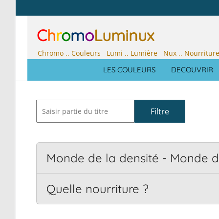
C
h
r
o
m
o
Luminux
Chromo .. Couleurs Lumi .. Lumière Nux .. Nourritur
LES COULEURS
DECOUVRIR
Filtre
Effa
Monde de la densité - Monde d
Quelle nourriture ?