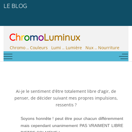
LE BLOG
C
h
r
o
m
o
Luminux
Chromo .. Couleurs Lumi .. Lumière Nux .. Nourriture
Mobile Menu Toggle
Off-
Ai-je le sentiment d'être totalement libre d'agir, de
penser, de décider suivant mes propres impulsions,
ressentis ?
Soyons honnête !
peut être pour chacun différemment
mais cependant unanimement PAS VRAIMENT LIBRE