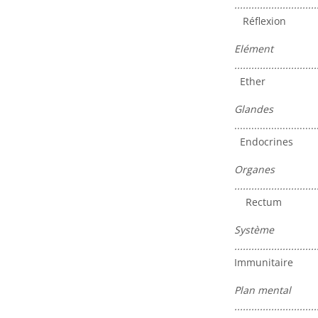
............................
Réflexion
Elément
.............................
Ether
Glandes
.............................
Endocrines
Organes
............................
Rectum
Système
............................
Immunitaire
Plan mental
............................