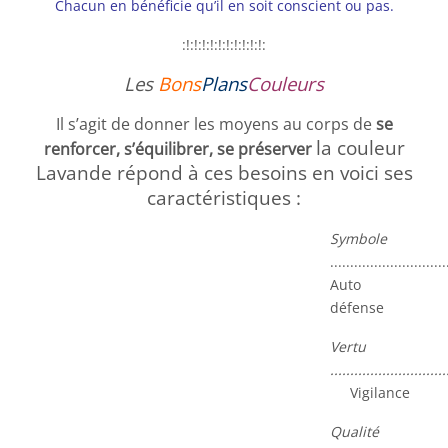
Chacun en bénéficie qu’il en soit conscient ou pas.
:!:!:!:!:!:!:!:!:!:!:
Les
Bons
Plans
Couleurs
Il s’agit de donner les moyens au corps de
se
la couleur
renforcer, s’équilibrer, se préserver
Lavande répond à ces besoins en voici ses
caractéristiques :
Symbole
.............................
Auto
défense
Vertu
.............................
Vigilance
Qualité