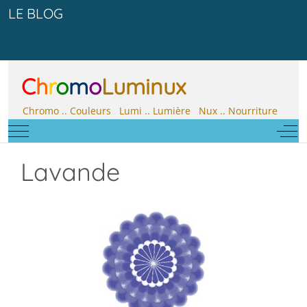
LE BLOG
C
h
r
o
m
o
Luminux
Chromo .. Couleurs Lumi .. Lumière Nux .. Nourriture
Mobile Menu Toggle
Off-
Lavande