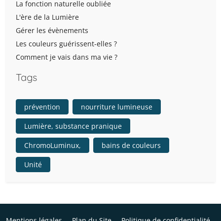
La fonction naturelle oubliée
L'ère de la Lumière
Gérer les évènements
Les couleurs guérissent-elles ?
Comment je vais dans ma vie ?
Tags
prévention
nourriture lumineuse
Lumière, substance pranique
ChromoLuminux,
bains de couleurs
Unité
Mentions légales
Plan du Site
Politique de confidentialité