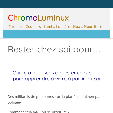
C
h
r
o
m
o
Luminux
Chromo .. Couleurs Lumi .. Lumière Nux .. Nourriture
Mobile Menu Toggle
Off-
Rester chez soi pour ...
Oui cela a du sens de rester chez soi ....
pour apprendre à vivre à partir du Soi
Des milliards de personnes sur la planète sont «en pause
obligée».
Comment cela a-t-il pu se produire ?