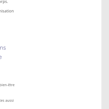
orps.
isation
ons
e
bien-être
tes aussi