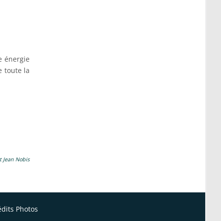
le énergie
e toute la
et Jean Nobis
édits Photos