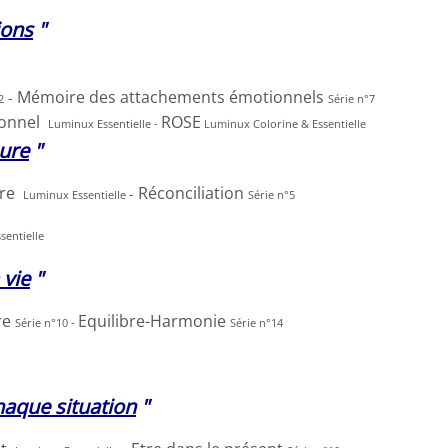
ions
"
Mémoire des attachements émotionnels
-
2
Série n°7
ionnel
ROSE
Luminux Essentielle -
Luminux Colorine & Essentielle
eure
"
ure
Réconciliation
-
Luminux Essentielle
Série n°5
sentielle
 vie
"
re
Equilibre-Harmonie
Série n°10 -
Série n°14
haque situation
"