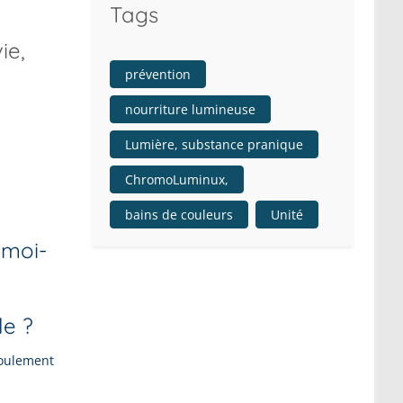
Tags
ie,
prévention
nourriture lumineuse
Lumière, substance pranique
ChromoLuminux,
bains de couleurs
Unité
moi-
le ?
roulement