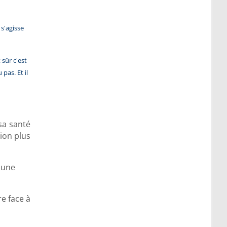
 s'agisse
sûr c'est
pas. Et il
sa santé
ion plus
 une
e face à