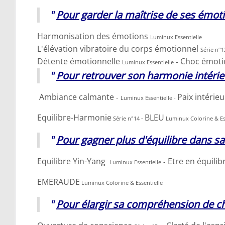
"
Pour garder la maîtrise de ses émot
Harmonisation des émotions
Luminux Essentielle
L'élévation vibratoire du corps émotionnel
Série n°1
Détente émotionnelle
Choc émot
-
Luminux Essentielle
"
Pour retrouver son harmonie intéri
Ambiance calmante
Paix intérie
-
Luminux Essentielle -
Equilibre-Harmonie
BLEU
Série n°14 -
Luminux Colorine & Es
"
Pour gagner plus d'équilibre dans sa
Equilibre Yin-Yang
Etre en équilib
-
Luminux Essentielle
EMERAUDE
Luminux Colorine & Essentielle
"
Pour élargir sa compréhension de c