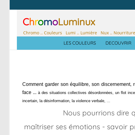
C
h
r
o
m
o
Luminux
Chromo .. Couleurs Lumi .. Lumière Nux .. Nourritur
LES COULEURS
DECOUVRIR
Comment garder son équilibre, son discernement, r
face ...
à des situations collectives désordonnées, un flot in
incertain, la désinformation, la violence verbale, ...
Nous pourrions dire q
maîtriser ses émotions - savoir p