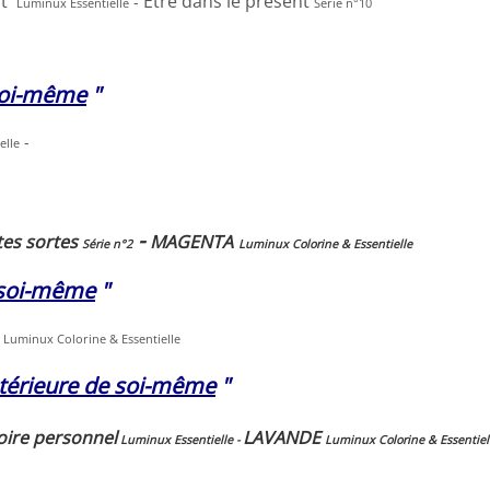
it
Etre dans le présent
-
Luminux Essentielle
Série n°10
 soi-même
"
-
elle
-
tes sortes
MAGENTA
Série n°2
Luminux Colorine & Essentielle
 soi-même
"
Luminux Colorine & Essentielle
intérieure de soi-même
"
oire personnel
LAVANDE
Luminux Essentielle
-
Luminux Colorine & Essentiel