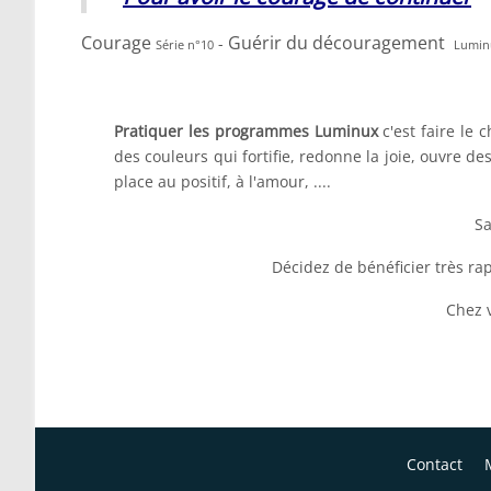
Courage
Guérir du découragement
-
Série n°10
Luminu
Pratiquer les programmes Luminux
c'est faire le 
des couleurs qui fortifie, redonne la joie, ouvre de
place au positif, à l'amour, ....
Sa
Décidez de bénéficier très r
Chez v
Contact