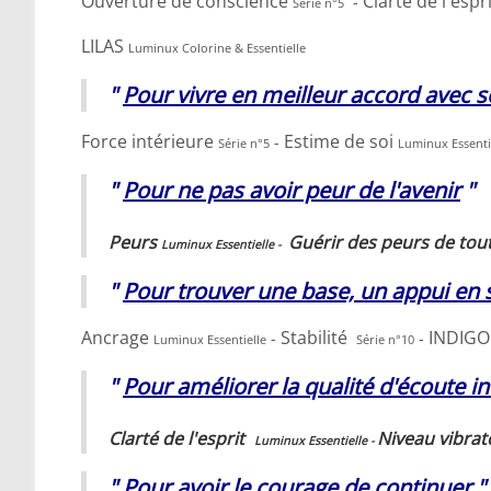
Ouverture de conscience
Clarté de l'espr
-
Série n°5
LILAS
Luminux Colorine & Essentielle
"
Pour vivre en meilleur accord avec
Force intérieure
Estime de soi
-
Série n°5
Luminux Essenti
"
Pour ne pas avoir peur de l'avenir
"
Peurs
Guérir des peurs de tou
Luminux Essentielle -
"
Pour trouver une base, un appui en
Ancrage
Stabilité
INDIGO
-
-
Luminux Essentielle
Série n°10
"
Pour améliorer la qualité d'écoute 
Clarté de l'esprit
Niveau vibrat
Luminux Essentielle -
"
Pour avoir le courage de continuer
"