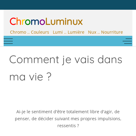
C
h
r
o
m
o
Luminux
Chromo .. Couleurs Lumi .. Lumière Nux .. Nourriture
Mobile Menu Toggle
Off-
Comment je vais dans
ma vie ?
Ai-je le sentiment d'être totalement libre d'agir, de
penser, de décider suivant mes propres impulsions,
ressentis ?